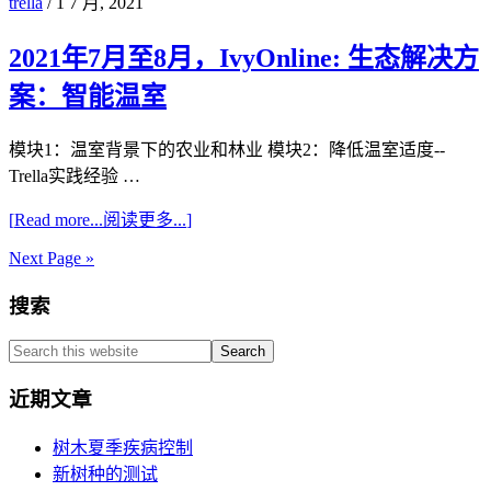
trella
/
1 7 月, 2021
2021年7月至8月，IvyOnline: 生态解决方
案：智能温室
模块1：温室背景下的农业和林业 模块2：降低温室适度--
Trella实践经验 …
[
Read more...
阅读更多...
]
Next Page »
Primary
搜索
Sidebar
Search
this
website
近期文章
树木夏季疾病控制
新树种的测试